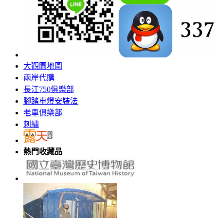
大觀園地圖
兩岸代購
長江750俱樂部
腳踏車燈安裝法
老車俱樂部
刺繡
熱門收藏品