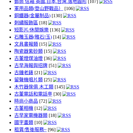
郵筒 信箱 英國.日本.台灣.落地圓形
[107]
軍用品類(登山野戰品）
[106]
銅鐵器(金屬制品)
[130]
刺繡服飾區
[18]
短影片/休閒娛樂
[136]
石雕玉器(雅石!玉)
[14]
文具書報類
[15]
陶瓷器紫砂類
[15]
古董燈煤油燈
[36]
古早海報與招牌
[51]
古鐘老錶
[21]
留聲機唱片類
[25]
木竹器傢俱 木工類
[145]
古董電話和電話亭
[30]
時尚小商品
[72]
古董相機
[12]
古早家電機器類
[18]
國字畫類
[10]
租賃/售後服務~
[96]