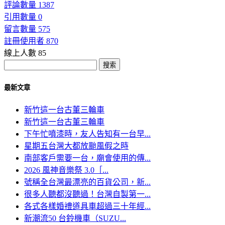
評論數量 1387
引用數量 0
留言數量 575
註冊使用者 870
線上人數 85
最新文章
新竹這一台古董三輪車
新竹這一台古董三輪車
下午忙噴漆時，友人告知有一台早...
星期五台灣大都放颱風假之時
南部客戶需要一台，廟會使用的傳...
2026 風神音樂祭 3.0［...
號稱全台灣最漂亮的百貨公司，新...
很多人聽都沒聽過！台灣自製第一...
各式各樣婚禮道具車超過三十年經...
新潮流50 台鈴機車（SUZU...