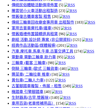
傳統民俗體驗活動情境佈置
[5]
騰雲號小火車活動出租製造
[23]
懷舊復古攤車客製 租售
[26]
傳統三輪車回收廟會專用車 出租製作
[183]
軍用吉普車摩托車(邊車)
[92]
懷舊婚禮佈置囍轎道具租賃
[96]
劇組 活動.設計師 專案 (非公開資料)
[121]
經典作品活動區(媒體報導)
[201]
汽車.摩托車.馬車.牛車.古董交通工具
[274]
電動車 電動三輪車 助力車
[95]
三輪車 (載客 三輪車)
[98]
倒騎 三輪車 (歐式 三輪貨車)
[46]
醬菜車( 二輪拉車 推車)
[34]
黃包車(二輪人力車)
[122]
古董腳踏車複製，佈展，租售
[249]
機踏車 引擎腳踏車
[40]
生財器具(古早.懷舊味)
[140]
車用百貨(老車修補用品）
[154]