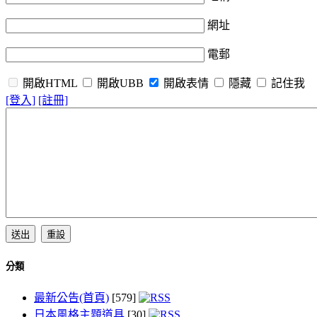
網址
電郵
開啟HTML
開啟UBB
開啟表情
隱藏
記住我
[登入]
[註冊]
分類
最新公告(首頁)
[579]
日本風格主題道具
[30]