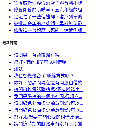
笠復威斯汀渡假酒店主辦台灣小吃...
修舊如舊的叭噗車，五六年級的經...
足足忙了一整個禮拜，客戶列單的...
被遺忘多年的老雄獅，早就無法發...
修復這一台報廢卡死的，烤魷魚網...
最新評論
請問另一台敞篷還在嗎
您好~請問郵筒可以租借嗎
測試
我也想做幾台 有聯絡方式嗎？
你好，想請問現在還有開放租借搗...
請問可以電話聯絡嗎?我有腳踏車...
我們是學校的一個小社團,很想立...
請問綠色郵筒多少願意割愛?可以...
請問綠色郵筒多少願意割愛?可以...
您好,我想要尋問郵筒的租借及購...
請問這時期的腳踏車有沒有三段變...