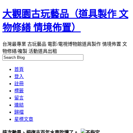
大觀園古玩藝品（道具製作 文
物修繕 情境佈置）
台灣最專業 古玩藝品 電影/電視博物館道具製作 情境佈置 文
物修繕/複製 活動道具出租
首頁
登入
註冊
標籤
留言
連結
歸檔
星標文章
這次颱風、把復古百年水車吹壞了。