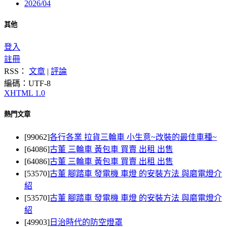
2026/04
其他
登入
註冊
RSS：
文章
|
評論
編碼：UTF-8
XHTML 1.0
熱門文章
[99062]
各行各業 拉貨三輪車 小生意~改裝的最佳車種~
[64086]
古董 三輪車 黃包車 買賣 出租 出售
[64086]
古董 三輪車 黃包車 買賣 出租 出售
[53570]
古董 腳踏車 發電機 車燈 的安裝方法 與磨電燈介
紹
[53570]
古董 腳踏車 發電機 車燈 的安裝方法 與磨電燈介
紹
[49903]
日治時代的防空燈罩