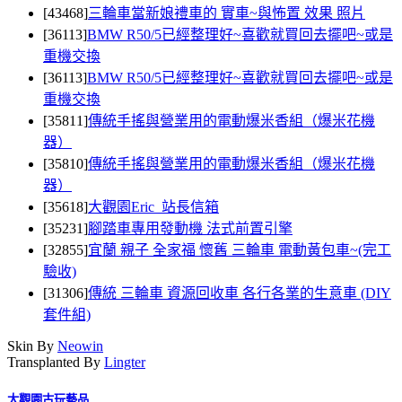
[43468]
三輪車當新娘禮車的 實車~與怖置 效果 照片
[36113]
BMW R50/5已經整理好~喜歡就買回去擺吧~或是
重機交換
[36113]
BMW R50/5已經整理好~喜歡就買回去擺吧~或是
重機交換
[35811]
傳統手搖與營業用的電動爆米香組（爆米花機
器）
[35810]
傳統手搖與營業用的電動爆米香組（爆米花機
器）
[35618]
大觀園Eric 站長信箱
[35231]
腳踏車專用發動機 法式前置引擎
[32855]
宜蘭 親子 全家福 懷舊 三輪車 電動黃包車~(完工
驗收)
[31306]
傳統 三輪車 資源回收車 各行各業的生意車 (DIY
套件組)
Skin By
Neowin
Transplanted By
Lingter
大觀園古玩藝品