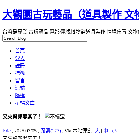
大觀園古玩藝品（道具製作 文
台灣最專業 古玩藝品 電影/電視博物館道具製作 情境佈置 文物
首頁
登入
註冊
標籤
留言
連結
歸檔
星標文章
又來幫郎娶某了！
Eric
, 2025/07/05
,
閱讀(177)
, Via 本站原創
大
|
中
|
小
又來幫郎娶某了！