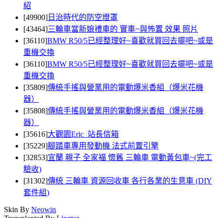
紹
[49900]
日治時代的防空燈罩
[43464]
三輪車當新娘禮車的 實車~與怖置 效果 照片
[36110]
BMW R50/5已經整理好~喜歡就買回去擺吧~或是
重機交換
[36110]
BMW R50/5已經整理好~喜歡就買回去擺吧~或是
重機交換
[35809]
傳統手搖與營業用的電動爆米香組（爆米花機
器）
[35808]
傳統手搖與營業用的電動爆米香組（爆米花機
器）
[35616]
大觀園Eric 站長信箱
[35229]
腳踏車專用發動機 法式前置引擎
[32853]
宜蘭 親子 全家福 懷舊 三輪車 電動黃包車~(完工
驗收)
[31302]
傳統 三輪車 資源回收車 各行各業的生意車 (DIY
套件組)
Skin By
Neowin