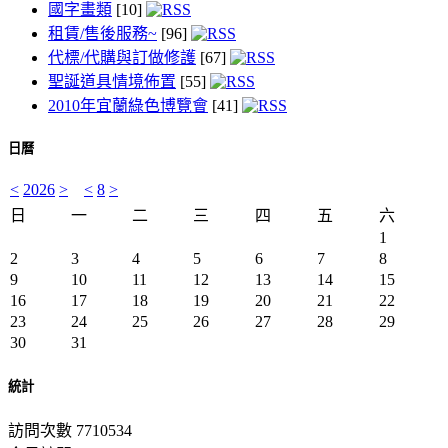
國字畫類
[10]
租賃/售後服務~
[96]
代標/代購與訂做修護
[67]
聖誕道具情境佈置
[55]
2010年宜蘭綠色博覽會
[41]
日曆
<
2026
>
<
8
>
日
一
二
三
四
五
六
1
2
3
4
5
6
7
8
9
10
11
12
13
14
15
16
17
18
19
20
21
22
23
24
25
26
27
28
29
30
31
統計
訪問次數 7710534