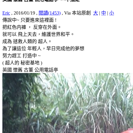
Eric
, 2016/01/19
,
閱讀(1453)
, Via 本站原創
大
|
中
|
小
傳說中~ 只要進來這裡面 !
把紅色内褲 ， 反穿在外面。
就可以 飛上天去，維護世界和平。
成為 拯救人類的 超人。
為了讓這位 年輕人，早日完成他的夢想
努力趕工 打造中 ~
( 超人的 秘密基地 )
英國 懷舊 古董 公用電話亭