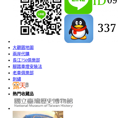
大觀園地圖
兩岸代購
長江750俱樂部
腳踏車燈安裝法
老車俱樂部
刺繡
熱門收藏品