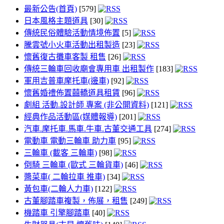
最新公告(首頁)
[579]
日本風格主題道具
[30]
傳統民俗體驗活動情境佈置
[5]
騰雲號小火車活動出租製造
[23]
懷舊復古攤車客製 租售
[26]
傳統三輪車回收廟會專用車 出租製作
[183]
軍用吉普車摩托車(邊車)
[92]
懷舊婚禮佈置囍轎道具租賃
[96]
劇組 活動.設計師 專案 (非公開資料)
[121]
經典作品活動區(媒體報導)
[201]
汽車.摩托車.馬車.牛車.古董交通工具
[274]
電動車 電動三輪車 助力車
[95]
三輪車 (載客 三輪車)
[98]
倒騎 三輪車 (歐式 三輪貨車)
[46]
醬菜車( 二輪拉車 推車)
[34]
黃包車(二輪人力車)
[122]
古董腳踏車複製，佈展，租售
[249]
機踏車 引擎腳踏車
[40]