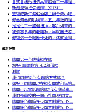
各式各樣婚禮道具車超過三十年經...
新潮流50 台鈴機車（SUZU...
笠復威斯汀渡假酒店主辦台灣小吃...
修舊如舊的叭噗車，五六年級的經...
足足忙了一整個禮拜，客戶列單的...
被遺忘多年的老雄獅，早就無法發...
修復這一台報廢卡死的，烤魷魚網...
最新評論
請問另一台敞篷還在嗎
您好~請問郵筒可以租借嗎
測試
我也想做幾台 有聯絡方式嗎？
你好，想請問現在還有開放租借搗...
請問可以電話聯絡嗎?我有腳踏車...
我們是學校的一個小社團,很想立...
請問綠色郵筒多少願意割愛?可以...
請問綠色郵筒多少願意割愛?可以...