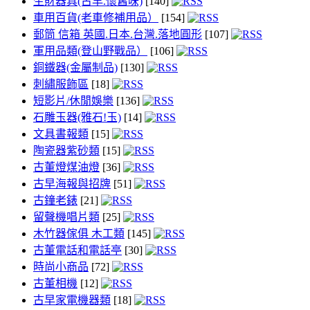
生財器具(古早.懷舊味)
[140]
車用百貨(老車修補用品）
[154]
郵筒 信箱 英國.日本.台灣.落地圓形
[107]
軍用品類(登山野戰品）
[106]
銅鐵器(金屬制品)
[130]
刺繡服飾區
[18]
短影片/休閒娛樂
[136]
石雕玉器(雅石!玉)
[14]
文具書報類
[15]
陶瓷器紫砂類
[15]
古董燈煤油燈
[36]
古早海報與招牌
[51]
古鐘老錶
[21]
留聲機唱片類
[25]
木竹器傢俱 木工類
[145]
古董電話和電話亭
[30]
時尚小商品
[72]
古董相機
[12]
古早家電機器類
[18]