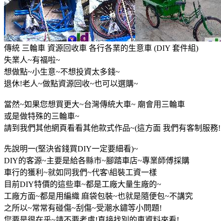
傳統 三輪車 資源回收車 各行各業的生意車 (DIY 套件組)
失業人~有福啦~
想做點~小生意~不想投資太多錢~
退休!老人~做點資源回收~也可以選購~
當然~如果您想買更大~台灣傳統大車~ 廟會用三輪車
或是做特殊的三輪車~
請到我們其他網頁看看其他款式作品~(這方面 我們有客制服務!!
先說明一(堅決省錢買DIY一定要細看)~
DIY的客源~主要是給各縣市~腳踏車店~專業師傅採購
車行的獲利~就如同我們~代客\組裝工資一樣
目前DIY特價的這些車~都是工廠大量生廠的~
工廠方面~都是用編織 麻袋包裝~也就是隨便包~不講究
之所以~常常有碰傷~刮傷~受潮水鏽等小問題!
您要是很在乎~請不要考慮!直接找別的車資料來看!