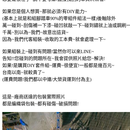
如果您是個人想買~那就必須!有DIY能力~
(基本上就是和組腳踏車90%的零組件組法一樣)後軸除外
萬一碰到~刮傷補一下漆~碰凹就敲一下~碰到鏽就上油或鋼刷一
千萬~別以為~我們~故意出這貨~
因為~我們代客組裝~收取的工本費~就會處理一下~
如果組裝上~碰到有問題!當然你可以來LINE~
告知!!您碰到的問題所在~我會提供照片給您~解決!
如果!是購買DIY套件組~運費~很便宜!一般都是幾百元~
台南以南~就較貴了~
(運費問題!我們都以中連/大榮貨運到付為主)
這是~廠商送達的包裝實際照片
都是編織袋包裝~都有碰傷~破損問題!