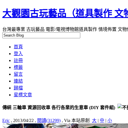
大觀園古玩藝品（道具製作 文
台灣最專業 古玩藝品 電影/電視博物館道具製作 情境佈置 文物
首頁
登入
註冊
標籤
留言
連結
歸檔
星標文章
傳統 三輪車 資源回收車 各行各業的生意車 (DIY 套件組)
Eric
, 2013/04/22
,
閱讀(31299)
, Via 本站原創
大
|
中
|
小